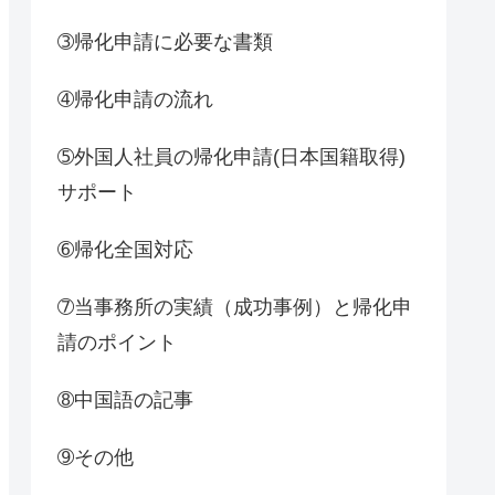
➂帰化申請に必要な書類
➃帰化申請の流れ
➄外国人社員の帰化申請(日本国籍取得)
サポート
➅帰化全国対応
➆当事務所の実績（成功事例）と帰化申
請のポイント
➇中国語の記事
➈その他