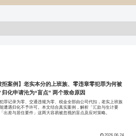
被拒案例】老实本分的上班族、零违章零犯罪为何被
？归化申请沦为“盲点” 两个致命原因
犯罪记录为零、交通违规为零、税金全部由公司代扣，老实上班族
能遭遇归化不予许可。本文结合真实案例，解析「汇款与生计要
「出差与居住要件」这两大容易被忽视的盲点及应对策略。
2026.06.24