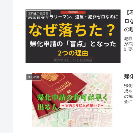
【
①帰化申請要件
ロ
の
犯罪
が不
計要
帰
➈その他
帰化
成や
の短
査に
年か