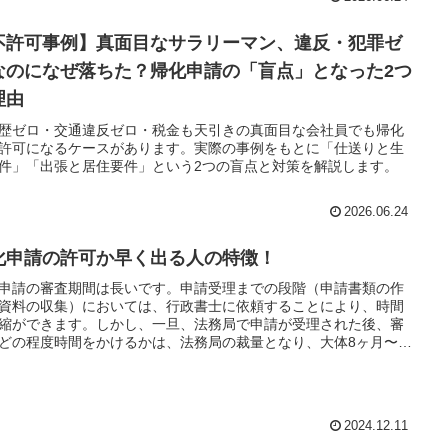
不許可事例】真面目なサラリーマン、違反・犯罪ゼ
なのになぜ落ちた？帰化申請の「盲点」となった2つ
理由
歴ゼロ・交通違反ゼロ・税金も天引きの真面目な会社員でも帰化
許可になるケースがあります。実際の事例をもとに「仕送りと生
件」「出張と居住要件」という2つの盲点と対策を解説します。
2026.06.24
化申請の許可か早く出る人の特徴！
申請の審査期間は長いです。申請受理までの段階（申請書類の作
資料の収集）においては、行政書士に依頼することにより、時間
縮ができます。しかし、一旦、法務局で申請が受理された後、審
どの程度時間をかけるかは、法務局の裁量となり、大体8ヶ月〜1
かります。
2024.12.11