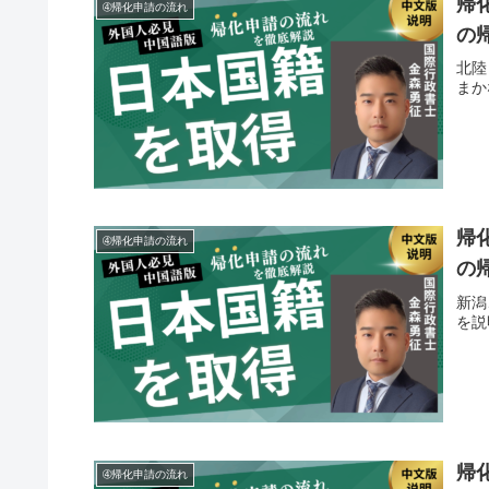
帰
➃帰化申請の流れ
の
北陸
まか
帰
➃帰化申請の流れ
の
新潟
を説
帰
➃帰化申請の流れ