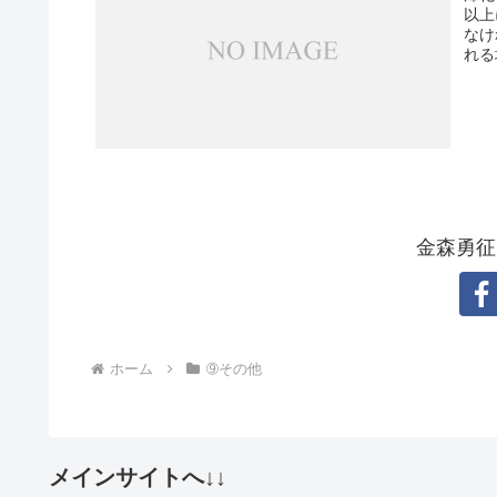
以上
なけ
れる
金森勇征
ホーム
➈その他
メインサイトへ↓↓