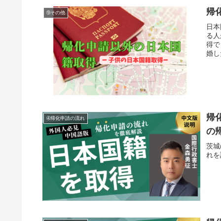
帰
➈その他
日本
る人
得で
婚し
る方
帰
➃帰化申請の流れ
の
茨城
れを