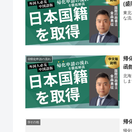
(
東北
な流
帰
➃帰化申請の流れ
函
北海
しま
帰
➈その他
帰化