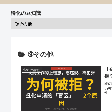
帰化の豆知識
➈その他
【
①帰化申請要件
拒
即使
仍可
件」