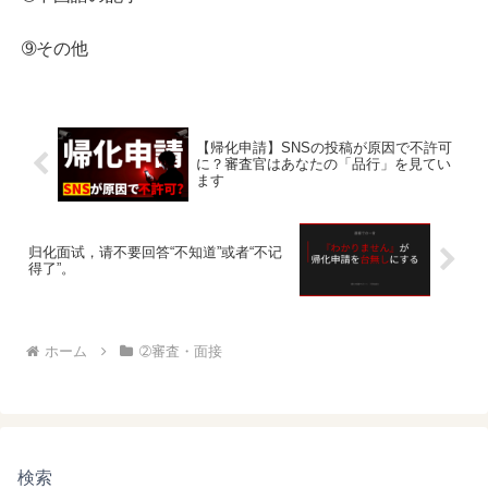
➈その他
【帰化申請】SNSの投稿が原因で不許可
に？審査官はあなたの「品行」を見てい
ます
归化面试，请不要回答“不知道”或者“不记
得了”。
ホーム
➁審査・面接
検索