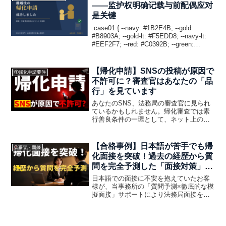
——监护权明确记载与前配偶应对
是关键
.case01 { --navy: #1B2E4B; --gold:
#B8903A; --gold-lt: #F5EDD8; --navy-lt:
#EEF2F7; --red: #C0392B; --green:
#1A6B3C; --...
【帰化申請】SNSの投稿が原因で
①帰化申請要件
不許可に？審査官はあなたの「品
行」を見ています
あなたのSNS、法務局の審査官に見られ
ているかもしれません。帰化審査では素
行善良条件の一環として、ネット上の言
動も確認される可能性があります。身分
の食い違い・公序良俗に反する投稿・収
支と合わない生活アピールなど、不許可
【合格事例】日本語が苦手でも帰
➁審査・面接
を招く3つのNGパターンを解説します。
化面接を突破！過去の経歴から質
問を完全予測した「面接対策」の
舞台裏
日本語での面接に不安を抱えていたお客
様が、当事務所の「質問予測×徹底的な模
擬面接」サポートにより法務局面接を突
破。実際の質問と適切な返答例、サポー
トの流れを詳しくご紹介します。