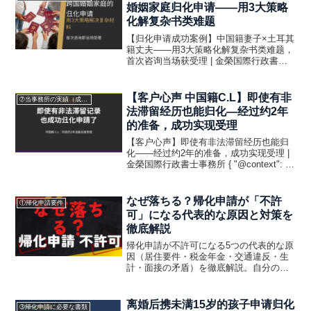
婚姻家庭归化申请——用3大策略
化解复杂书类难题
【归化申请成功案例】中国籍妻子×土耳其
籍丈夫——用3大策略化解复杂书类难题，
首次咨询当场获受理 | 金榮国際行政書士
事務所 { "@context": "", "@type":
"Article", "headline": "中国籍×土耳其...
【客户心声 中国籍C.L】即使有非
➆当事務所の実績（成功事例）と帰化申請のポイント
法滞留经历也能归化—经过约2年
的准备，成功实现受理
【客户心声】即使有非法滞留经历也能归
化——经过约2年的准备，成功实现受理 |
金榮国際行政書士事務所 { "@context": "",
"@type": "Review", "name": "即使有非法
滞留经历也能归化——经过约2年的准备...
なぜ落ちる？帰化申請が「不許
①帰化申請要件
可」になる代表的な原因と対策を
徹底解説
帰化申請が不許可になる5つの代表的な原
因（居住要件・税金年金・交通違反・生
計・面接の矛盾）を徹底解説。自分の状
況をセルフチェックしながら、不許可リ
スクを事前に把握できる完全保存版ガイ
ドです。
离婚后携未满15岁的孩子申请归化
➂帰化申請に必要な書類