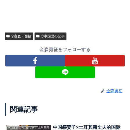
➁審査・面接
➇中国語の記事
金森勇征をフォローする
金森勇征
関連記事
中国籍妻子×土耳其籍丈夫的国际
➆当事務所の実績（成功事例）と帰化申請のポイント